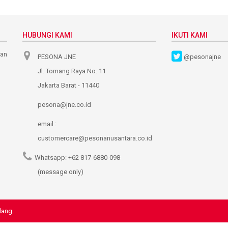
HUBUNGI KAMI
IKUTI KAMI
nan
PESONA JNE
@pesonajne
Jl. Tomang Raya No. 11
Jakarta Barat - 11440
pesona@jne.co.id
email :
customercare@pesonanusantara.co.id
Whatsapp:
+62 817-6880-098
(message only)
dang.