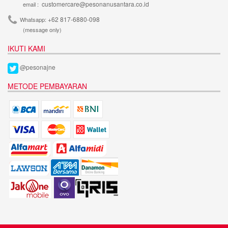
customercare@pesonanusantara.co.id
email :
+62 817-6880-098
Whatsapp:
(message only)
IKUTI KAMI
@pesonajne
METODE PEMBAYARAN