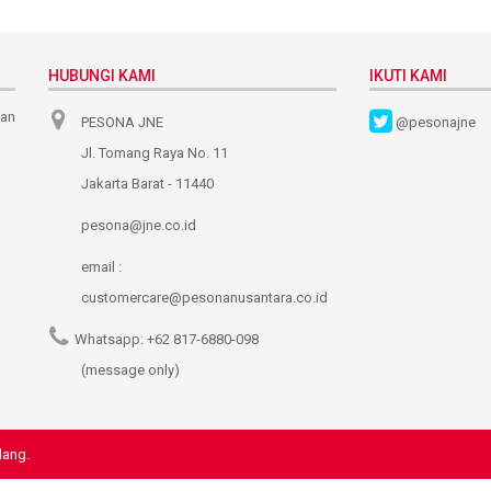
HUBUNGI KAMI
IKUTI KAMI
nan
PESONA JNE
@pesonajne
Jl. Tomang Raya No. 11
Jakarta Barat - 11440
pesona@jne.co.id
email :
customercare@pesonanusantara.co.id
Whatsapp:
+62 817-6880-098
(message only)
dang.