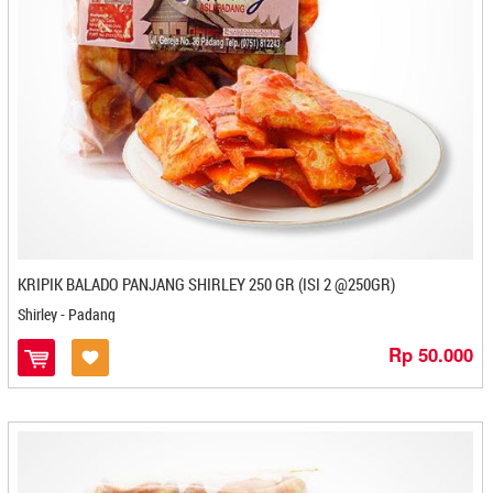
Istana Briliant - Semarang
Istana Oleh Oleh Brillian - Semarang
Isty Food (AIIS) - Banjarbaru
Itik Lado Mudo Ngarai - Padang
Itiyyy Snack - Medan
IUMK Koperasi - Cilegon
Ivoven - Gorontalo
Jahe Joss - Jogjakarta
Jamilah - Bontang
Jamu Nyonya Rin's - Bandung
Janara - Bontang
KRIPIK BALADO PANJANG SHIRLEY 250 GR (ISI 2 @250GR)
Jank Daniels - Bandung
Shirley - Padang
Japung Group - Kediri
Rp 50.000
Jaya Abadi - Banjarbaru
Jenang Kudus Mubarok - Semarang
Jims Coffee - Bandar Lampung
Jogja Scrummy - Jogjakarta
Julie Cake - Pangkal Pinang