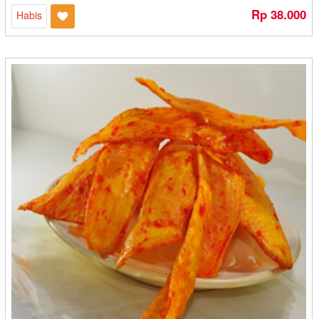
Dapoer Bu Endang - Medan
Rp 38.000
Habis
Dapoer Cemilan Adam - Banjarmasin
Dapoer Mas Dzaka - Denpasar
Dapoer Onde - Bandung
Dapoer Sanchila - Cilegon
Dapur Anisa - Cilegon
Dapur Cirebon - Cirebon
Dapur Emak Lily - Banjarmasin
Dapur Hanna - Cilegon
Dapur Mritjan - Kediri
Dapur Mungil - Sukabumi
Dapur NiceMomy - Bekasi
Dapur Ulin 21 - Banjarbaru
Daun Harum - Bontang
David Resto dan Oleh Oleh - Yogyakarta
Dawla - Kediri
Daya Qu - Banjarbaru
Dayana - Cilegon