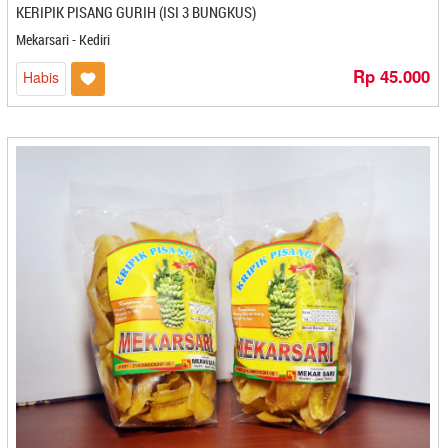
KERIPIK PISANG GURIH (ISI 3 BUNGKUS)
PD. Pakpak Agro Lestari - Medan
Mekarsari - Kediri
PD. Rikza - Cilegon
Rp 45.000
Pelangi Cake - Semarang
Habis
Pempek 123 - Bandar Lampung
Pempek Asiong - Jambi
Pempek Beringin - Palembang
Pempek Bulan - Bontang
Pempek Candy - Palembang
Pempek Cik Toni - Bengkulu
Pempek Mangdin 679 - Palembang
Pempek Selamet - Jambi
Pempek Sumsel - Jambi
Pempek Tarisa - Bandar Lampung
Perusahaan Cita Rasa - Bengkulu
PESONA Express
PESONA FRESH DELIVERY
Petis Yudhistira - Bekasi