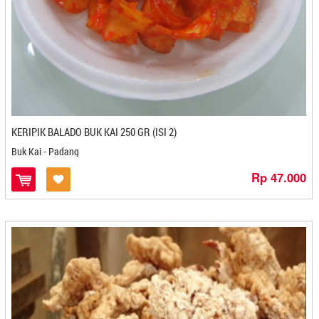
Lemper Sepinggan - Balikpapan
Leni Snack - Pekanbaru
Lestari - Magelang
Leya Oleh Oleh - Bontang
Lima Rempah - Magelang
Limonan - Medan
Livana Spikoe - Jakarta
KERIPIK BALADO BUK KAI 250 GR (ISI 2)
Lizmon - Bogor
Buk Kai - Padang
Loenpia Mbak Lien - Semarang
Lunak - Semarang
Rp 47.000
Luti Gendang - Tanjung Pinang
M@sku - Cilacap
Ma'nyus - Kediri
Madame Azalia - Cilegon
Madu Habang - Pangkal Pinang
Mae She Tie - Cilegon
Magelangan Bandeng Presto - Magelang
Magilang - Banjarbaru