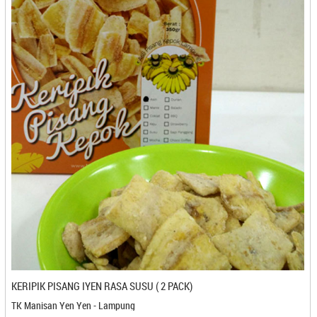
Cube Cuts - Medan
CV Karya Boga Jaya - Semarang
CV Karya Boga Jaya - Semarang
CV. Berkah Impian Bersama - Banjarbaru
CV. Ghaza Catering - Kediri
CV. Itrade Intl - Bekasi
CV. Kaleb Berkah - Gorontalo
CV. Mirando - Pangkal Pinang
CV. Muda Kopi Indonesia - Medan
CV. Prima Rasa - Bandung
CV. Rosalia Jaya - Bandung
CV. Saripati Laer - Cilegon
CV. Semar Food
CV. Semar Food - Cilegon
CV. Tirta Dewi - Kuningan
CV. Warna Warni Gemilang Snack - Banjarmasin
KERIPIK PISANG IYEN RASA SUSU ( 2 PACK)
CV. Yakin Rizki Illahi - Pangkal Pinang
TK Manisan Yen Yen - Lampung
D'Ipey - Makassar