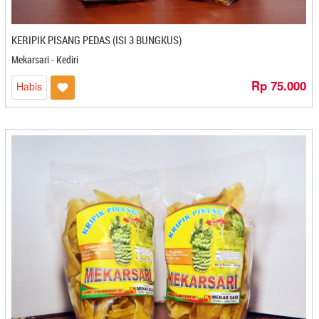
Piqpiko Banana Chips & Cassava - Cilacap
PO Oleh - Oleh Alezi - Cirebon
Podojoyo - Mojokerto
KERIPIK PISANG PEDAS (ISI 3 BUNGKUS)
Pondok Mantau - Balikpapan
Mekarsari - Kediri
Primadona - Solo
Rp 75.000
Habis
Primarasa Food Industri - Kediri
PT Bandeng Juwana - Semarang
PT Brontoseno - Kediri
PT. Anofood Prima Nusantara - Bogor
PT. Berkat Pangan Abadi - Gresik
PT. Brata Adi Laksana - Bandung
PT. Surya Borneo Higienis - Banjarmasin
PT. Ukhuwah Itu Indah - Makasar
PT. Ukhuwah Itu Indah - Makassar
Pusat Oleh-Oleh Bakpia Jogja Kembali - Yogyakarta
Pusat Oleh-oleh Djoe - Semarang
Pussari - Banjarbaru
Puti Frozen Food - Padang