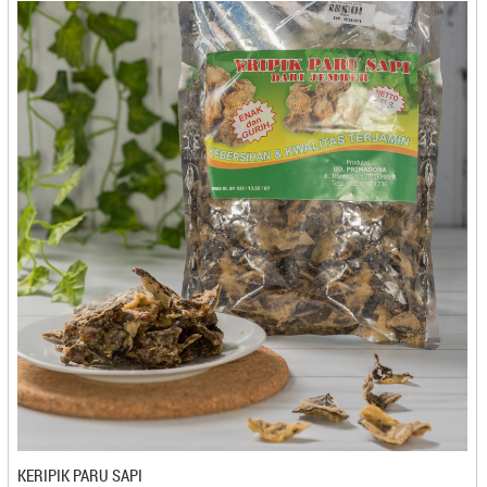
Mutiara Luwak - Bandar Lampung
Nayadam - Batam
Ndaqies - Bandung
Neng Rum Sari - Cilegon
Nera Coffee - Medan
Ngedani - Cirebon
Nipaloka Eggroll - Cilegon
Nu Ibun - Bandung
Nukita Food - Bandung
Nukita Food - Bandung
NULL
Nunung Nurjanah - Cilegon
Nyah Ayu - Magelang
Nyah Tewel - Surabaya
Nyai Kerang - Bandung
Nyai Kerang- Bandung
Ocien - Cirebon
KERIPIK PARU SAPI
Okawa - Cilegon