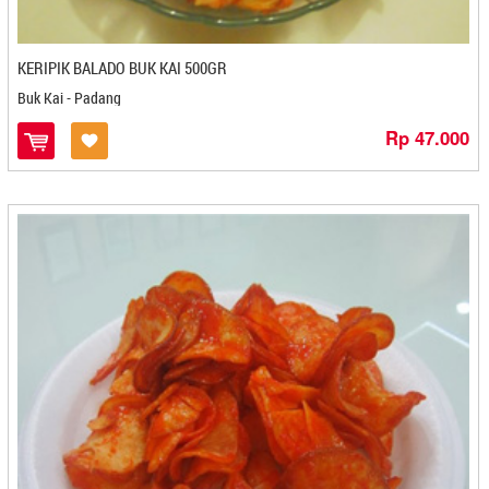
Kripik Tempe Berlian - Kediri
Kritapong - Mojokerto
KT Brawijaya - Mojokerto
KERIPIK BALADO BUK KAI 500GR
KUDEKA - Bandung
Buk Kai - Padang
Kue Keranjang - Jakarta
Rp 47.000
Kuliner Minangkabau - Bekasi
Kultiva Co - Jakarta
KumiKumi - Cilegon
La-Rest - Bekasi
Label Saiya - Cilacap
Labuku
Lampion - Sukabumi
Lapis Susu Zulaikha - Pangkal Pinang
Laris Rasa - Bandung
Lauking Indonesia - Padang
Le Gita Cakes - Pontianak
Legita-Cakes - Pontianak
Lekeix - Pekanbaru