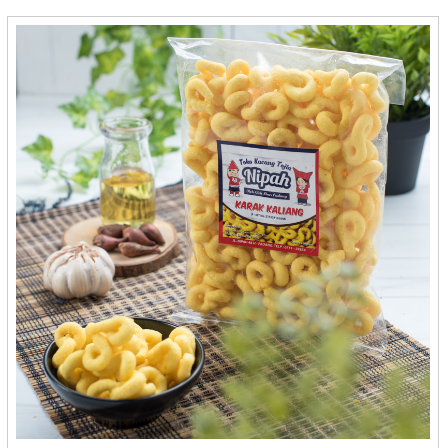
Fiori - Magelang
Flamboyan - Gorontalo
Foodendez - Bandung
Frenzy (Coklat Ibuk E) - Kediri
GAVIN'S FIGS - Semarang
Gedhang Sari Makmur - Cilacap
Gemira Browker - Bandung
Gerai Oleh Oleh Laa Qola - Bandar Lampung
Gerbang Marina - Bontang
Getas Wah-You - Pangkal Pinang
Gethuk Eco - Magelang
Gethuk Goreng - Magelang
Ginding Cuanki - Bandung
Gipang Pangrih - Cilegon
Glory food - Surabaya
Gn. Tidar - Magelang
Gogos Tuna Ibu Vera - Makasar