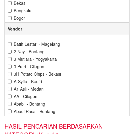
Bekasi
Bengkulu
Bogor
Bontang
Vendor
Cilacap
Cilegon
Batih Lestari - Magelang
Cirebon
2 Nay - Bontang
Denpasar
3 Mutiara - Yogyakarta
Depok
3 Putri - Cilegon
Gorontalo
3H Potato Chips - Bekasi
Gresik
A-Syifa - Kediri
Jakarta
A1 Asli - Medan
Jambi
AA - Cilegon
Jember
Ababil - Bontang
Karawang
Abadi Rasa - Bontang
Kediri
Abba Cokelat - Banjarbaru
Kendari
HASIL PENCARIAN BERDASARKAN
Abdillah Jaya - Cilegon
Kuningan
Abon Cabe Adinda - Pangkal Pinang