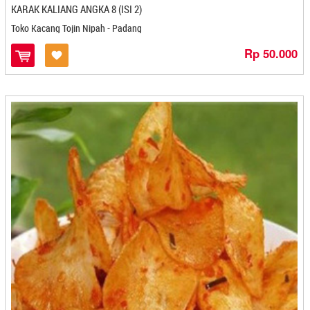
Golden Bell - Bandung
KARAK KALIANG ANGKA 8 (ISI 2)
Graha Macarina - Jember
Toko Kacang Tojin Nipah - Padang
Graha Otak Otak - Pangkal Pinang
Griya Pecel 276 - Kediri
Rp 50.000
Gryshufa - Bekasi
Gudang Madu - Depok
Gudeg Bu Lies - Yogyakarta
Gudeg Bu Tjitro - Yogyakarta
Gudeg Manggar Bu Tinur - Yogyakarta
GUDEG YU DJUM - Yogyakarta
Gula Semut Aren Berkah Buluh Awar - Medan
Hafa Esa Bolu Gulung - Medan
Hafara Honey - Cirebon
Halifa Cimilikitiw - Banjarmasin
Halo Oma - Cilegon
Hanana - Cilacap
HD RASA - Cilegon
Healthy Sweet Nukita Food - Bandung