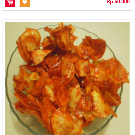
Rp 50.000
Kingkres - Kediri
Kitihan - Banjarmasin
Knong - Aceh
Kopasba - Cilegon
Kopi AAA - Jambi
Kopi Bubuk Bali Banyuatis - Denpasar
Kopi Dokar (Pesona Pasar Tulungagung) - Tulungagung
Kopi Hirang Efgeen - Banjarbaru
Kopi Jawara - Cilegon
Kopi Kupu - Kupu Bola Dunia - Denpasar
Kopi Pa'Dab - Padang
Kopi Setia Bali - Denpasar
Kopi Sidikalang - Medan
Kopi Tangsi Wangi - Bandung
Kopi-Aroma - Bandung
Kremes Ayam Malioboro - Solo
Kripik Singkong Riski - Pangkal Pinang
Kripik Sri - Madiun