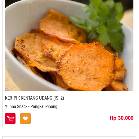
Mee Mee Pusat Oleh-oleh - Cilegon
Mekar Mandiri - Bontang
Mekar Snack - Medan
Mekarsari - Kediri
Melati - Cilegon
Melinjo Chips - Cirebon
Memey - Cirebon
Meranti - Medan
Mi Cook Mie Kocok - Bandung
Mickey Mouse - Banjarmasin
Mie Baso Sosis Yen - Bandung
Milansa Snack - Yogyakarta
KERIPIK KENTANG UDANG (ISI 2)
Mirza - Pontianak
Misterpia - Malang
Yunna Snack - Pangkal Pinang
Mochi A Yani - Sukabumi
Rp 30.000
Mpok Nini - Bekasi
Mr. Pikuk - Balikpapan
Mubarok - Mojokerto