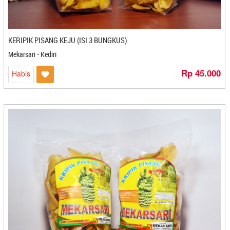
Putri Ayu - Bontang
Queen - Banjarmasin
Radja Sale - Tasikmalaya
KERIPIK PISANG KEJU (ISI 3 BUNGKUS)
Rahayu - Cilegon
Rahida Snack - Gorontalo
Mekarsari - Kediri
Raja - Bontang
Rp 45.000
Habis
Raja Patin - Medan
Rakhalyla Shop - Cilacap
Randang Uni Dini - Payakumbuh
Rangginan Barokah Tiga Putra - Kediri
Raos Echo - Magelang
Raosflossroll - Purwakarta
Ratu Jengkol - Cilegon
RATU MIE KAKAP - Yogyakarta
Ratu Samban - Bengkulu
Rendang Amak Althaf - Medan
Rendang Asese - Padang
Rendang Auko - Yogyakarta