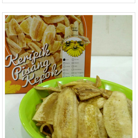
Batik Kecepit - Cilacap
BDS Snack - Balikpapan
Bebek HT - Surabaya
Berkah - Bontang
Berkah - Medan
Bersahaja - Cilegon
Bigost - Bandung
Bluder Metro - Madiun
Bolu Gulung Ridho - Banjarbaru
Bolu Kambu - Makasar
Bolu Kampung Ika La Iya - Medan
Bolu Salak Kenanga - Medan
Bolu Wijaya - Mojokerto
Bonles Frozenfood - Bontang
Bonting Dzakwani Food - Balikpapan
Borneo Bumun - Banjarbaru
BPK ANAS
BreadNaku - Purwakarta