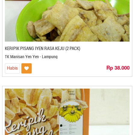
Buka Kai- Padang
Bumbu Keraton - Mojokerto
Bumbu Ratna - Makassar
Bun's Food - Bandung
Bunda Luwes - Mojokerto
Bunga Kantil - Magelang
KERIPIK PISANG IYEN RASA KEJU (2 PACK)
Cafesera - Gorontalo
Cahaya Bintang - Gorontalo
TK Manisan Yen Yen - Lampung
Cahaya Syajaril - Medan
Rp 38.000
Habis
Candi Dieng Pak Muhasim - Magelang
Cangkir Bakery and Cafe - Makasar
Cap Kuncup - Kediri
Capluk Capluk - Kediri
Ceasuya - Cilegon
Cecede - Bandung
Cemerlang Indah - Gorontalo
Cemilan Dhevy - Banjarbaru
Cemilan Halimah Apriyanik - Banjarmasin