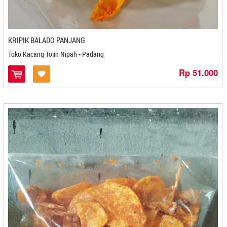
De Imutz Choco - Magelang
Delis Delen - Cilegon
Dendeng Kukuruyuk - Bandung
KRIPIK BALADO PANJANG
Dhani Zha Food - Cilacap
Toko Kacang Tojin Nipah - Padang
Di Joghi Coffee - Jogjakarta
Rp 51.000
Dian Food - Banjarbaru
Dika - Bontang
Dika Bakery - Solo
DJN Food - Cirebon
Dodol Bengkel Anugrah - Sidikalang
Dodol Ny.Wie - Bandar Lampung
Dodol Pak Ul - Medan
Dodol Ryan - Medan
Dryana - Semarang
Duta Luwak Brother - Bandar Lampung
Egg Roll Bu Eti - Cilacap
Eka Putri - Cilegon
EKA PUTRI -Cilegon