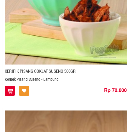
Bakpia 25 - Yogyakarta
Bakpia Binjai Ibu Aida - Stabat
Bakpia Citra - Yogyakarta
Bakpia Djava - Yogyakarta
Bakpia Gagah - Kediri
Bakpia Kedaton - Yogyakarta
Bakpia Kencana - Yogyakarta
Bakpia Kukus Tugu Jogja Titiko
Bakpia Kukus Tugu Jogja Titiko - Yogyakarta
Bakpia Kurniasari - Yogyakarta
KERIPIK PISANG COKLAT SUSENO 500GR
Bakpia Madania - Yogyakarta
Keripik Pisang Suseno - Lampung
Bakpia Merlino - Yogyakarta
Rp 70.000
Bakpia Pathok Mutiara - Yogyakarta
Bakpia Patuk 75 - Yogyakarta
Bakpia Telo Ungu 82 - Yogyakarta
Bakpiaku - Yogyakarta
Bakpiapia - Yogyakarta
Bali Coffe Banyuatis - Denpasar