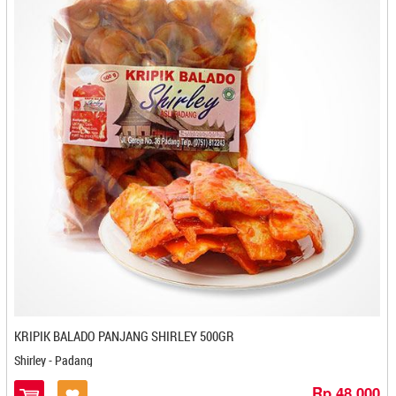
Kacang Goreng Kebun Jambu - Sibolga
Kacang Jaruk HJ Ati - Banjarbaru
Kacang Madu Dede - Banjarbaru
Kacang Matahari Terbit - Denpasar
Kacang Mete Mbah Darmo - Solo
Kacang Sainggon - Mojokerto
Kacang Sihobuk - Balige
Kacang Tojin Risma - Padang
Kacipo Nisma - Makasar
Kalapa Indung - Bandung
Kamila - Banjarmasin
Kampoeng Kopi Banaran - Semarang
Kampoeng Tjaroeban - Cirebon
Kanung Bakery - Bogor
Kariskah - Kediri
KRIPIK BALADO PANJANG SHIRLEY 500GR
Karomah - Magelang
Kartika Inti Sejati - Bandung
Shirley - Padang
Kartika Sari - Bandung
Rp 48.000