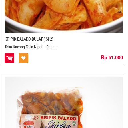
Hellyeah Premium Sambal - Bekasi
Hj Baniyah - Cilegon
Hj. Eha Malingping - Cilegon
HJ. Novilda - Banjarbaru
Ice Snack - Pekanbaru
Ijaaba - Mojokerto
KRIPIK BALADO BULAT (ISI 2)
IKA KE - Cilegon
Toko Kacang Tojin Nipah - Padang
Ikkmel Tri - Cilacap
Rp 51.000
Ikm Bilal Ekar Snack - Gorontalo
Ikm Dahlia - Gorontalo
Ikm Jaya - Gorontalo
Iko Nan Lomak - Payakumbuh
Ilham Jaya - Kediri
Ima's Cake & Bakery - Cirebon
Immanuel - Makasar
Indolia - Cilacap
Indra Multi Produk - Cirebon
Intip - Medan