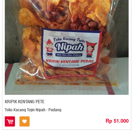
Elfa - Kediri
Elkamal - Mojokerto
Elora - Kediri
Emka - Bontang
Enok'ai Kerupuk Ceker - Bandung
Enting-Enting Gepuk Macan Leopard - Yogyakarta
Eti Egg Roll - Cilacap
Evata - Denpasar
Eyang Marto - Kediri
Fafin - Cilegon
Fairuziba - Malang
Fany Shop - Jogjakarta
Farda Food - Kediri
KRIPIK KENTANG PETE
Fariz Snack - Bontang
Toko Kacang Tojin Nipah - Padang
Fausta Snack - Kediri
FCK JAMUR CRISPY - Kediri
Rp 51.000
Fera Cookies - Banjarmasin
Finualla Bakery - Magelang