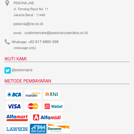
PESONA JNE
Jl. Tomang Raya No. 11
Jakarta Barat - 11440
pesona@jne.co.id
customercare@pesonanusantara.co.id
email :
+62 817-6880-098
Whatsapp:
(message only)
IKUTI KAMI
@pesonajne
METODE PEMBAYARAN