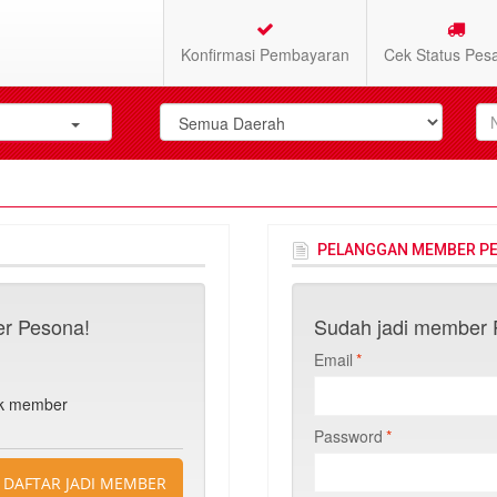
Konfirmasi Pembayaran
Cek Status Pes
PELANGGAN MEMBER P
r Pesona!
Sudah jadi member P
Email
*
n
uk member
Password
*
DAFTAR JADI MEMBER