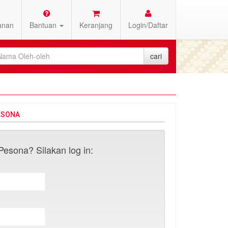
anan
Bantuan
Keranjang
Login/Daftar
ESONA
esona? Silakan log in: