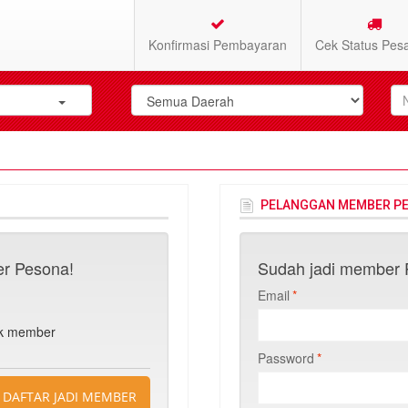
Konfirmasi Pembayaran
Cek Status Pes
PELANGGAN MEMBER P
r Pesona!
Sudah jadi member P
Email
*
n
uk member
Password
*
DAFTAR JADI MEMBER