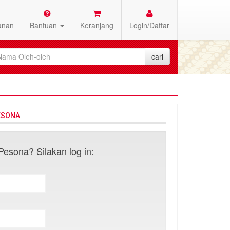
anan
Bantuan
Keranjang
Login/Daftar
ESONA
esona? Silakan log in: