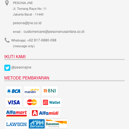
PESONA JNE
Jl. Tomang Raya No. 11
Jakarta Barat - 11440
pesona@jne.co.id
customercare@pesonanusantara.co.id
email :
+62 817-6880-098
Whatsapp:
(message only)
IKUTI KAMI
@pesonajne
METODE PEMBAYARAN