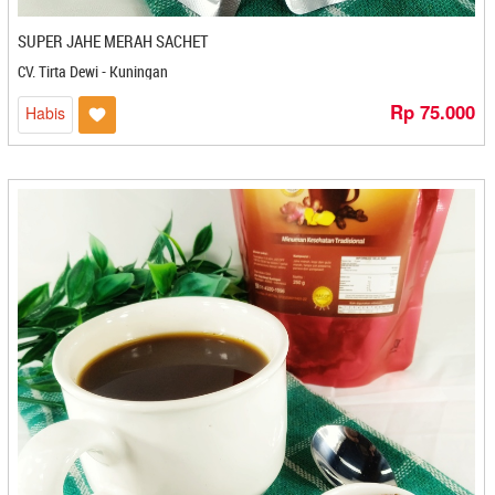
Bridechili - Bogor
Browcyl - Makasar
SUPER JAHE MERAH SACHET
Brownie Holic - Bandung
CV. Tirta Dewi - Kuningan
BROWNIES AMANDA
Rp 75.000
Habis
Brownies Amanda - Bandung
Brownies Batu Bara - Balikpapan
Brownies Dheline - Bogor
Brownies Mante - Kendari
Bu Acih - Magelang
Bu Deddy's Keripik - Cilegon
Bu Elly - Makasar
Bu Luthfi - Mojokerto
Bu Slamet Sriping - Cilacap
Bu Slamet Srping - Cilacap
Bu-Tjitro - Yogyakarta
Buavica Carica - Magelang
Budeddy's Keripik - Cilegon
Buk Kai - Padang