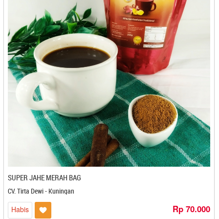
Bali Koe - Denpasar
Bali Tutu - Denpasar
Bali-Jegeg - Denpasar
Banana Foster - Bandar Lampung
Banana Imut - Cilegon
Banana Lova - Bogor
Bandeng Bonafide - Semarang
Bandeng Juwana - Semarang
Bandeng Rorod - Bekasi
Bandeng Sehati - Cirebon
Bang Mad - Batam
Banua Coklat - Palu
Baso Cuanki BM - Cilegon
Baso Ikan Yusam - Cirebon
Basreng Asoyy - Magelang
SUPER JAHE MERAH BAG
Basuri Food - Bekasi
CV. Tirta Dewi - Kuningan
Batagor Burangrang - Bandung
Rp 70.000
Habis
Batih Lestari - Magelang