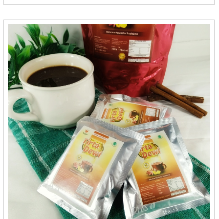
Batik Kecepit - Cilacap
BDS Snack - Balikpapan
Bebek HT - Surabaya
Berkah - Bontang
Berkah - Medan
Bersahaja - Cilegon
Bigost - Bandung
Bluder Metro - Madiun
Bolu Gulung Ridho - Banjarbaru
Bolu Kambu - Makasar
Bolu Kampung Ika La Iya - Medan
Bolu Salak Kenanga - Medan
Bolu Wijaya - Mojokerto
Bonles Frozenfood - Bontang
Bonting Dzakwani Food - Balikpapan
Borneo Bumun - Banjarbaru
BPK ANAS
BreadNaku - Purwakarta