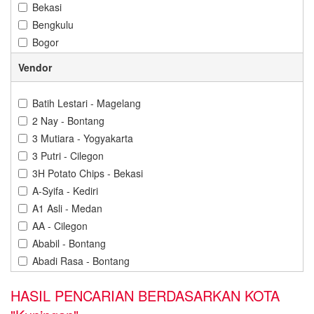
Bekasi
Bengkulu
Bogor
Bontang
Vendor
Cilacap
Cilegon
Batih Lestari - Magelang
Cirebon
2 Nay - Bontang
Denpasar
3 Mutiara - Yogyakarta
Depok
3 Putri - Cilegon
Gorontalo
3H Potato Chips - Bekasi
Gresik
A-Syifa - Kediri
Jakarta
A1 Asli - Medan
Jambi
AA - Cilegon
Jember
Ababil - Bontang
Karawang
Abadi Rasa - Bontang
Kediri
Abba Cokelat - Banjarbaru
Kendari
HASIL PENCARIAN BERDASARKAN KOTA
Abdillah Jaya - Cilegon
Kuningan
Abon Cabe Adinda - Pangkal Pinang