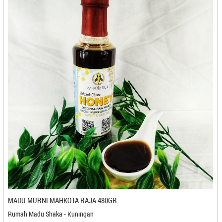
Cube Cuts - Medan
CV Karya Boga Jaya - Semarang
CV Karya Boga Jaya - Semarang
CV. Berkah Impian Bersama - Banjarbaru
CV. Ghaza Catering - Kediri
CV. Itrade Intl - Bekasi
CV. Kaleb Berkah - Gorontalo
CV. Mirando - Pangkal Pinang
CV. Muda Kopi Indonesia - Medan
CV. Prima Rasa - Bandung
CV. Rosalia Jaya - Bandung
CV. Saripati Laer - Cilegon
CV. Semar Food
CV. Semar Food - Cilegon
CV. Tirta Dewi - Kuningan
CV. Warna Warni Gemilang Snack - Banjarmasin
MADU MURNI MAHKOTA RAJA 480GR
CV. Yakin Rizki Illahi - Pangkal Pinang
Rumah Madu Shaka - Kuningan
D'Ipey - Makassar