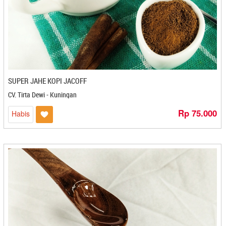
Buka Kai- Padang
Bumbu Keraton - Mojokerto
Bumbu Ratna - Makassar
Bun's Food - Bandung
Bunda Luwes - Mojokerto
Bunga Kantil - Magelang
SUPER JAHE KOPI JACOFF
Cafesera - Gorontalo
Cahaya Bintang - Gorontalo
CV. Tirta Dewi - Kuningan
Cahaya Syajaril - Medan
Rp 75.000
Habis
Candi Dieng Pak Muhasim - Magelang
Cangkir Bakery and Cafe - Makasar
Cap Kuncup - Kediri
Capluk Capluk - Kediri
Ceasuya - Cilegon
Cecede - Bandung
Cemerlang Indah - Gorontalo
Cemilan Dhevy - Banjarbaru
Cemilan Halimah Apriyanik - Banjarmasin