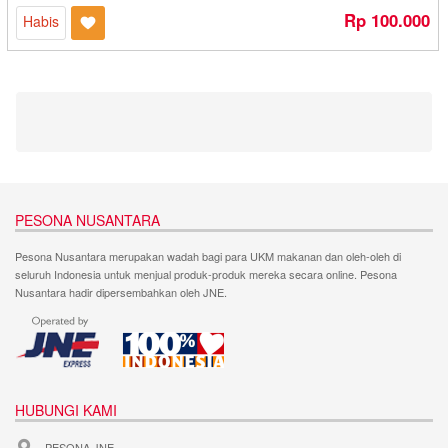
Dapoer Bu Endang - Medan
Rp 100.000
Habis
Dapoer Cemilan Adam - Banjarmasin
Dapoer Mas Dzaka - Denpasar
Dapoer Onde - Bandung
Dapoer Sanchila - Cilegon
Dapur Anisa - Cilegon
Dapur Cirebon - Cirebon
Dapur Emak Lily - Banjarmasin
Dapur Hanna - Cilegon
PESONA NUSANTARA
Dapur Mritjan - Kediri
Pesona Nusantara merupakan wadah bagi para UKM makanan dan oleh-oleh di
Dapur Mungil - Sukabumi
seluruh Indonesia untuk menjual produk-produk mereka secara online. Pesona
Dapur NiceMomy - Bekasi
Nusantara hadir dipersembahkan oleh JNE.
Dapur Ulin 21 - Banjarbaru
Daun Harum - Bontang
David Resto dan Oleh Oleh - Yogyakarta
Dawla - Kediri
HUBUNGI KAMI
Daya Qu - Banjarbaru
Dayana - Cilegon
PESONA JNE