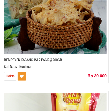
Bakpia 25 - Yogyakarta
Bakpia Binjai Ibu Aida - Stabat
Bakpia Citra - Yogyakarta
Bakpia Djava - Yogyakarta
Bakpia Gagah - Kediri
Bakpia Kedaton - Yogyakarta
Bakpia Kencana - Yogyakarta
Bakpia Kukus Tugu Jogja Titiko
Bakpia Kukus Tugu Jogja Titiko - Yogyakarta
Bakpia Kurniasari - Yogyakarta
REMPEYEK KACANG ISI 2 PACK @200GR
Bakpia Madania - Yogyakarta
Sari Raos - Kuningan
Bakpia Merlino - Yogyakarta
Rp 30.000
Bakpia Pathok Mutiara - Yogyakarta
Habis
Bakpia Patuk 75 - Yogyakarta
Bakpia Telo Ungu 82 - Yogyakarta
Bakpiaku - Yogyakarta
Bakpiapia - Yogyakarta
Bali Coffe Banyuatis - Denpasar