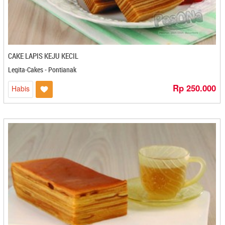
Hellyeah Premium Sambal - Bekasi
Hj Baniyah - Cilegon
Hj. Eha Malingping - Cilegon
HJ. Novilda - Banjarbaru
Ice Snack - Pekanbaru
CAKE LAPIS KEJU KECIL
Ijaaba - Mojokerto
Legita-Cakes - Pontianak
IKA KE - Cilegon
Rp 250.000
Habis
Ikkmel Tri - Cilacap
Ikm Bilal Ekar Snack - Gorontalo
Ikm Dahlia - Gorontalo
Ikm Jaya - Gorontalo
Iko Nan Lomak - Payakumbuh
Ilham Jaya - Kediri
Ima's Cake & Bakery - Cirebon
Immanuel - Makasar
Indolia - Cilacap
Indra Multi Produk - Cirebon
Intip - Medan