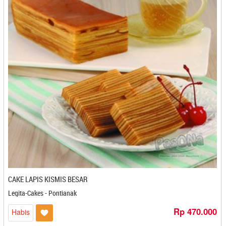
Kacang Goreng Kebun Jambu - Sibolga
Kacang Jaruk HJ Ati - Banjarbaru
Kacang Madu Dede - Banjarbaru
Kacang Matahari Terbit - Denpasar
Kacang Mete Mbah Darmo - Solo
Kacang Sainggon - Mojokerto
Kacang Sihobuk - Balige
Kacang Tojin Risma - Padang
Kacipo Nisma - Makasar
Kalapa Indung - Bandung
Kamila - Banjarmasin
Kampoeng Kopi Banaran - Semarang
Kampoeng Tjaroeban - Cirebon
Kanung Bakery - Bogor
CAKE LAPIS KISMIS BESAR
Kariskah - Kediri
Karomah - Magelang
Legita-Cakes - Pontianak
Kartika Inti Sejati - Bandung
Rp 470.000
Habis
Kartika Sari - Bandung