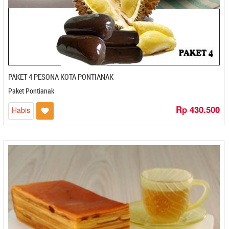
Bridechili - Bogor
Browcyl - Makasar
Brownie Holic - Bandung
BROWNIES AMANDA
Brownies Amanda - Bandung
Brownies Batu Bara - Balikpapan
PAKET 4 PESONA KOTA PONTIANAK
Brownies Dheline - Bogor
Paket Pontianak
Brownies Mante - Kendari
Bu Acih - Magelang
Rp 430.500
Habis
Bu Deddy's Keripik - Cilegon
Bu Elly - Makasar
Bu Luthfi - Mojokerto
Bu Slamet Sriping - Cilacap
Bu Slamet Srping - Cilacap
Bu-Tjitro - Yogyakarta
Buavica Carica - Magelang
Budeddy's Keripik - Cilegon
Buk Kai - Padang