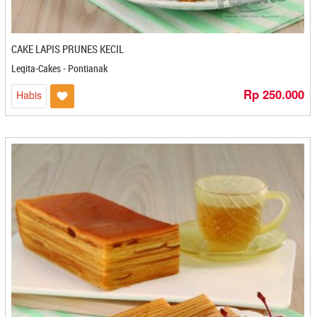
Dapoer Bu Endang - Medan
Dapoer Cemilan Adam - Banjarmasin
Dapoer Mas Dzaka - Denpasar
CAKE LAPIS PRUNES KECIL
Dapoer Onde - Bandung
Legita-Cakes - Pontianak
Dapoer Sanchila - Cilegon
Rp 250.000
Habis
Dapur Anisa - Cilegon
Dapur Cirebon - Cirebon
Dapur Emak Lily - Banjarmasin
Dapur Hanna - Cilegon
Dapur Mritjan - Kediri
Dapur Mungil - Sukabumi
Dapur NiceMomy - Bekasi
Dapur Ulin 21 - Banjarbaru
Daun Harum - Bontang
David Resto dan Oleh Oleh - Yogyakarta
Dawla - Kediri
Daya Qu - Banjarbaru
Dayana - Cilegon