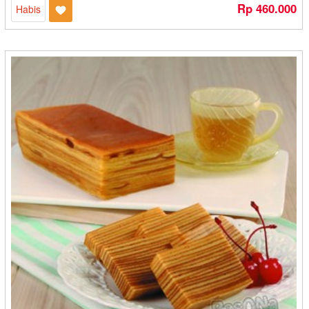
Rp 460.000
Habis
Mee Mee Pusat Oleh-oleh - Cilegon
Mekar Mandiri - Bontang
Mekar Snack - Medan
Mekarsari - Kediri
Melati - Cilegon
Melinjo Chips - Cirebon
Memey - Cirebon
Meranti - Medan
Mi Cook Mie Kocok - Bandung
Mickey Mouse - Banjarmasin
Mie Baso Sosis Yen - Bandung
Milansa Snack - Yogyakarta
Mirza - Pontianak
Misterpia - Malang
Mochi A Yani - Sukabumi
Mpok Nini - Bekasi
Mr. Pikuk - Balikpapan
Mubarok - Mojokerto