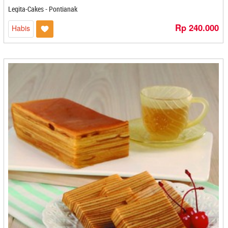
Piqpiko Banana Chips & Cassava - Cilacap
Legita-Cakes - Pontianak
PO Oleh - Oleh Alezi - Cirebon
Rp 240.000
Podojoyo - Mojokerto
Habis
Pondok Mantau - Balikpapan
Primadona - Solo
Primarasa Food Industri - Kediri
PT Bandeng Juwana - Semarang
PT Brontoseno - Kediri
PT. Anofood Prima Nusantara - Bogor
PT. Berkat Pangan Abadi - Gresik
PT. Brata Adi Laksana - Bandung
PT. Surya Borneo Higienis - Banjarmasin
PT. Ukhuwah Itu Indah - Makasar
PT. Ukhuwah Itu Indah - Makassar
Pusat Oleh-Oleh Bakpia Jogja Kembali - Yogyakarta
Pusat Oleh-oleh Djoe - Semarang
Pussari - Banjarbaru
Puti Frozen Food - Padang