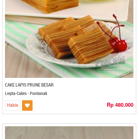
Buka Kai- Padang
Bumbu Keraton - Mojokerto
Bumbu Ratna - Makassar
Bun's Food - Bandung
Bunda Luwes - Mojokerto
Bunga Kantil - Magelang
Cafesera - Gorontalo
Cahaya Bintang - Gorontalo
Cahaya Syajaril - Medan
Candi Dieng Pak Muhasim - Magelang
Cangkir Bakery and Cafe - Makasar
CAKE LAPIS PRUNE BESAR
Cap Kuncup - Kediri
Legita-Cakes - Pontianak
Capluk Capluk - Kediri
Rp 480.000
Ceasuya - Cilegon
Habis
Cecede - Bandung
Cemerlang Indah - Gorontalo
Cemilan Dhevy - Banjarbaru
Cemilan Halimah Apriyanik - Banjarmasin