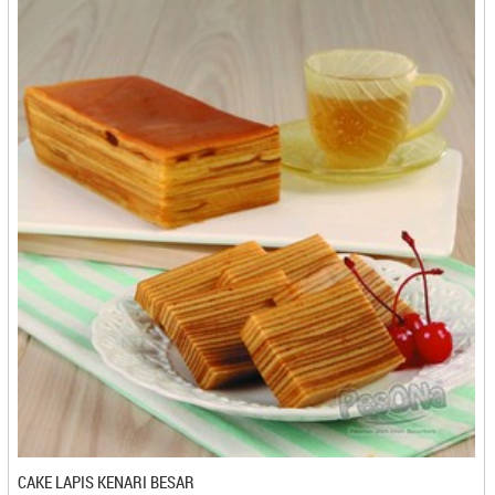
Fiori - Magelang
Flamboyan - Gorontalo
Foodendez - Bandung
Frenzy (Coklat Ibuk E) - Kediri
GAVIN'S FIGS - Semarang
Gedhang Sari Makmur - Cilacap
Gemira Browker - Bandung
Gerai Oleh Oleh Laa Qola - Bandar Lampung
Gerbang Marina - Bontang
Getas Wah-You - Pangkal Pinang
Gethuk Eco - Magelang
Gethuk Goreng - Magelang
Ginding Cuanki - Bandung
Gipang Pangrih - Cilegon
Glory food - Surabaya
Gn. Tidar - Magelang
Gogos Tuna Ibu Vera - Makasar
CAKE LAPIS KENARI BESAR