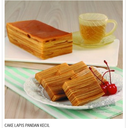
Pia Argasari - Tegal
Pia BaliKu - Denpasar
Pia Crispy Deloka - Cirebon
Pia Janger - Denpasar
Pia Legong - Denpasar
Pia Mirah - Makasar
Pia Monique's - Denpasar
Pia Olivia - Gorontalo
Pia Putra Kusuma - Gorontalo
Pia Weng - Makasar
Pie Dhian - Denpasar
Pie Susu 21 - Denpasar
Pie Susu Asli Enak - Denpasar
Pie Susu Bli Man - Denpasar
Pie Susu Kota Patriot - Bekasi
Pie Susu Manggala - Denpasar
Pie Susu Sisy Super Enak - Denpasar
Pie Susu Vanie - Denpasar
CAKE LAPIS PANDAN KECIL