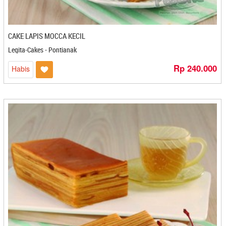
Mutiara Luwak - Bandar Lampung
Nayadam - Batam
Ndaqies - Bandung
CAKE LAPIS MOCCA KECIL
Neng Rum Sari - Cilegon
Legita-Cakes - Pontianak
Nera Coffee - Medan
Rp 240.000
Habis
Ngedani - Cirebon
Nipaloka Eggroll - Cilegon
Nu Ibun - Bandung
Nukita Food - Bandung
Nukita Food - Bandung
NULL
Nunung Nurjanah - Cilegon
Nyah Ayu - Magelang
Nyah Tewel - Surabaya
Nyai Kerang - Bandung
Nyai Kerang- Bandung
Ocien - Cirebon
Okawa - Cilegon