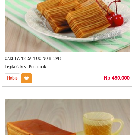
Olasing - Bekasi
Oleh - Oleh Sederhana - Semarang
Oleh Oleh Lestari - Bontang
Olino's - Surabaya
Onde-onde Bo Liem - Mojokerto
Ospinachi - Makasar
Otten Coffe - Medan
CAKE LAPIS CAPPUCINO BESAR
P Yuli - Kediri
Legita-Cakes - Pontianak
Pak Ayang - Padang
Paket Bangka
Rp 460.000
Habis
Paket Hampers Kartika Inti Sejati - Bandung
Paket Medan
Paket Pontianak
Papapia - Bogor
Patin - Medan
Patrem Snack - Mojokerto
PD. Anugrah - Cilegon
PD. Laksana - Cilegon