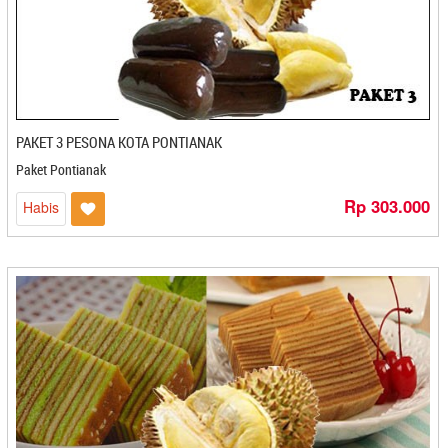
Batik Kecepit - Cilacap
BDS Snack - Balikpapan
Bebek HT - Surabaya
Berkah - Bontang
Berkah - Medan
Bersahaja - Cilegon
PAKET 3 PESONA KOTA PONTIANAK
Bigost - Bandung
Paket Pontianak
Bluder Metro - Madiun
Rp 303.000
Bolu Gulung Ridho - Banjarbaru
Habis
Bolu Kambu - Makasar
Bolu Kampung Ika La Iya - Medan
Bolu Salak Kenanga - Medan
Bolu Wijaya - Mojokerto
Bonles Frozenfood - Bontang
Bonting Dzakwani Food - Balikpapan
Borneo Bumun - Banjarbaru
BPK ANAS
BreadNaku - Purwakarta