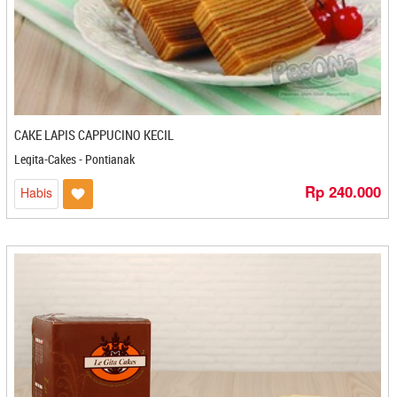
Kripik Tempe Berlian - Kediri
Kritapong - Mojokerto
KT Brawijaya - Mojokerto
KUDEKA - Bandung
Kue Keranjang - Jakarta
Kuliner Minangkabau - Bekasi
CAKE LAPIS CAPPUCINO KECIL
Kultiva Co - Jakarta
Legita-Cakes - Pontianak
KumiKumi - Cilegon
La-Rest - Bekasi
Rp 240.000
Habis
Label Saiya - Cilacap
Labuku
Lampion - Sukabumi
Lapis Susu Zulaikha - Pangkal Pinang
Laris Rasa - Bandung
Lauking Indonesia - Padang
Le Gita Cakes - Pontianak
Legita-Cakes - Pontianak
Lekeix - Pekanbaru