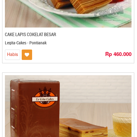
Putri Ayu - Bontang
Queen - Banjarmasin
Radja Sale - Tasikmalaya
Rahayu - Cilegon
Rahida Snack - Gorontalo
CAKE LAPIS COKELAT BESAR
Raja - Bontang
Legita-Cakes - Pontianak
Raja Patin - Medan
Rp 460.000
Habis
Rakhalyla Shop - Cilacap
Randang Uni Dini - Payakumbuh
Rangginan Barokah Tiga Putra - Kediri
Raos Echo - Magelang
Raosflossroll - Purwakarta
Ratu Jengkol - Cilegon
RATU MIE KAKAP - Yogyakarta
Ratu Samban - Bengkulu
Rendang Amak Althaf - Medan
Rendang Asese - Padang
Rendang Auko - Yogyakarta