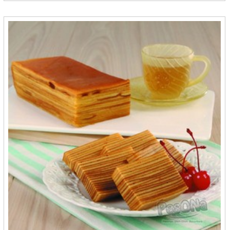
Karya Bahari - Samarinda
Karya Bersama Kebun Tin - Bontang
Karya Bersama Loktunggal - Bontang
Kedai De-de - Makasar
Kek Pisang Villa - Batam
Kembang Lusai - Bontang
Kembang Turi - Tarakan
Kemvong - Cirebon
Keripik Balado Nan Salero - Padang
Keripik Pisang Coklat - Medan
Keripik Pisang Ijo Ikiku - Makasar
Keripik Pisang Suseno - Lampung
Keripik Tempe Dhini - Banjarmasin
Keripik Udang D&S - Pangkal Pinang
Kerupuk Rembang - Semarang
Khairana - Yogyakarta
Khaniya's Frozen - Bontang
Kharizma Borneo Cemil Cemil - Bontang