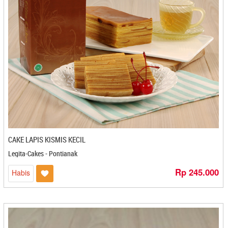
Lemper Sepinggan - Balikpapan
Leni Snack - Pekanbaru
Lestari - Magelang
Leya Oleh Oleh - Bontang
Lima Rempah - Magelang
Limonan - Medan
Livana Spikoe - Jakarta
Lizmon - Bogor
Loenpia Mbak Lien - Semarang
Lunak - Semarang
Luti Gendang - Tanjung Pinang
CAKE LAPIS KISMIS KECIL
M@sku - Cilacap
Legita-Cakes - Pontianak
Ma'nyus - Kediri
Rp 245.000
Madame Azalia - Cilegon
Habis
Madu Habang - Pangkal Pinang
Mae She Tie - Cilegon
Magelangan Bandeng Presto - Magelang
Magilang - Banjarbaru