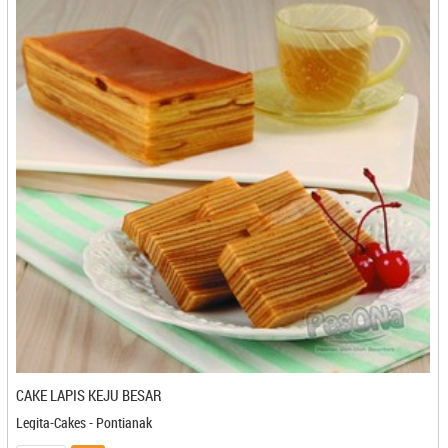
Ceria - Bontang
Charaos - Cilegon
Charisdho - Banjarbaru
Charlotte Corner - Denpasar
Chili Bags - Bogor
Chocolate Monggo - Jogjakarta
Chocolicious - Makasar
Cimol Candu - Bandung
Cireng Cipaganti - Bandung
Cireng Kamsia - Bandung
Citra Kopi - Pangkal Pinang
Citra Sari - Banjarmasin
Coklat Jaya - Yogyakarta
Coklat Tugu - Yogyakarta
Cokrotela Cake - Yogyakarta
Crispy Lele Anna Snack - Cilegon
CAKE LAPIS KEJU BESAR
Criwis - Bontang
Legita-Cakes - Pontianak
Cuanki Babang - Cilegon