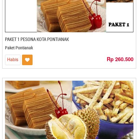
Bakpia 25 - Yogyakarta
Bakpia Binjai Ibu Aida - Stabat
Bakpia Citra - Yogyakarta
Bakpia Djava - Yogyakarta
Bakpia Gagah - Kediri
PAKET 1 PESONA KOTA PONTIANAK
Bakpia Kedaton - Yogyakarta
Bakpia Kencana - Yogyakarta
Paket Pontianak
Bakpia Kukus Tugu Jogja Titiko
Rp 260.500
Habis
Bakpia Kukus Tugu Jogja Titiko - Yogyakarta
Bakpia Kurniasari - Yogyakarta
Bakpia Madania - Yogyakarta
Bakpia Merlino - Yogyakarta
Bakpia Pathok Mutiara - Yogyakarta
Bakpia Patuk 75 - Yogyakarta
Bakpia Telo Ungu 82 - Yogyakarta
Bakpiaku - Yogyakarta
Bakpiapia - Yogyakarta
Bali Coffe Banyuatis - Denpasar