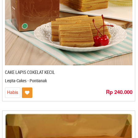
Rendang Magek - Yogyakarta
Rendang Mala - Payakumbuh
Rendang Uninam - Jakarta
Rendang Wo Sugi - Payakumbuh
Rengginag Kidal - Cirebon
Rengginang Kidal - Cirebon
Renggnang Kidal - Cirebon
Resep Ajung Mas - Denpasar
Restauran Apong - Balikpapan
Restoran Kanggo - Tanjung Pandan
CAKE LAPIS COKELAT KECIL
Restoran Semarang - Semarang
Legita-Cakes - Pontianak
Restu Mande - Bandung
Rp 240.000
Habis
Ridocoffee - Bandar Lampung
Riesha Snack - Mojokerto
Riziq - Cilegon
Rizky - Bontang
RM. Asia Baru - Padang
RM. Torani - Balikpapan