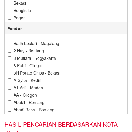
Bekasi
Bengkulu
Bogor
Bontang
Vendor
Cilacap
Cilegon
Batih Lestari - Magelang
Cirebon
2 Nay - Bontang
Denpasar
3 Mutiara - Yogyakarta
Depok
3 Putri - Cilegon
Gorontalo
3H Potato Chips - Bekasi
Gresik
A-Syifa - Kediri
Jakarta
A1 Asli - Medan
Jambi
AA - Cilegon
Jember
Ababil - Bontang
Karawang
Abadi Rasa - Bontang
Kediri
Abba Cokelat - Banjarbaru
Kendari
HASIL PENCARIAN BERDASARKAN KOTA
Abdillah Jaya - Cilegon
Kuningan
Abon Cabe Adinda - Pangkal Pinang