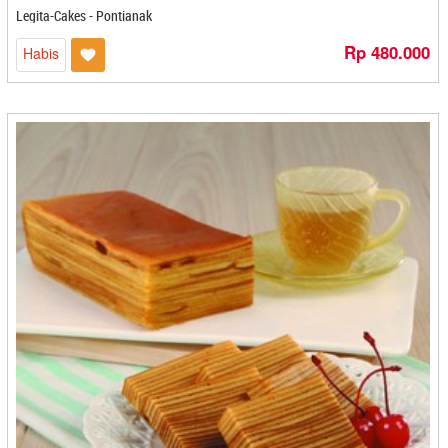
Golden Bell - Bandung
Legita-Cakes - Pontianak
Graha Macarina - Jember
Graha Otak Otak - Pangkal Pinang
Rp 480.000
Habis
Griya Pecel 276 - Kediri
Gryshufa - Bekasi
Gudang Madu - Depok
Gudeg Bu Lies - Yogyakarta
Gudeg Bu Tjitro - Yogyakarta
Gudeg Manggar Bu Tinur - Yogyakarta
GUDEG YU DJUM - Yogyakarta
Gula Semut Aren Berkah Buluh Awar - Medan
Hafa Esa Bolu Gulung - Medan
Hafara Honey - Cirebon
Halifa Cimilikitiw - Banjarmasin
Halo Oma - Cilegon
Hanana - Cilacap
HD RASA - Cilegon
Healthy Sweet Nukita Food - Bandung