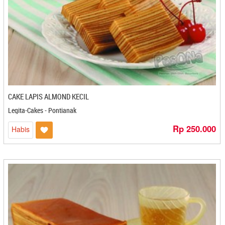
De Imutz Choco - Magelang
Delis Delen - Cilegon
Dendeng Kukuruyuk - Bandung
Dhani Zha Food - Cilacap
Di Joghi Coffee - Jogjakarta
Dian Food - Banjarbaru
Dika - Bontang
CAKE LAPIS ALMOND KECIL
Dika Bakery - Solo
DJN Food - Cirebon
Legita-Cakes - Pontianak
Dodol Bengkel Anugrah - Sidikalang
Rp 250.000
Habis
Dodol Ny.Wie - Bandar Lampung
Dodol Pak Ul - Medan
Dodol Ryan - Medan
Dryana - Semarang
Duta Luwak Brother - Bandar Lampung
Egg Roll Bu Eti - Cilacap
Eka Putri - Cilegon
EKA PUTRI -Cilegon