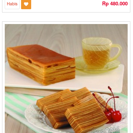
Rp 480.000
Habis
Cube Cuts - Medan
CV Karya Boga Jaya - Semarang
CV Karya Boga Jaya - Semarang
CV. Berkah Impian Bersama - Banjarbaru
CV. Ghaza Catering - Kediri
CV. Itrade Intl - Bekasi
CV. Kaleb Berkah - Gorontalo
CV. Mirando - Pangkal Pinang
CV. Muda Kopi Indonesia - Medan
CV. Prima Rasa - Bandung
CV. Rosalia Jaya - Bandung
CV. Saripati Laer - Cilegon
CV. Semar Food
CV. Semar Food - Cilegon
CV. Tirta Dewi - Kuningan
CV. Warna Warni Gemilang Snack - Banjarmasin
CV. Yakin Rizki Illahi - Pangkal Pinang
D'Ipey - Makassar