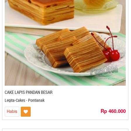
PD. Pakpak Agro Lestari - Medan
PD. Rikza - Cilegon
Pelangi Cake - Semarang
Pempek 123 - Bandar Lampung
Pempek Asiong - Jambi
Pempek Beringin - Palembang
Pempek Bulan - Bontang
Pempek Candy - Palembang
Pempek Cik Toni - Bengkulu
Pempek Mangdin 679 - Palembang
Pempek Selamet - Jambi
Pempek Sumsel - Jambi
CAKE LAPIS PANDAN BESAR
Pempek Tarisa - Bandar Lampung
Legita-Cakes - Pontianak
Perusahaan Cita Rasa - Bengkulu
PESONA Express
Rp 460.000
Habis
PESONA FRESH DELIVERY
Petis Yudhistira - Bekasi