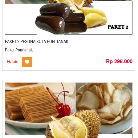
Bali Koe - Denpasar
Bali Tutu - Denpasar
Bali-Jegeg - Denpasar
Banana Foster - Bandar Lampung
Banana Imut - Cilegon
Banana Lova - Bogor
PAKET 2 PESONA KOTA PONTIANAK
Bandeng Bonafide - Semarang
Paket Pontianak
Bandeng Juwana - Semarang
Rp 298.000
Habis
Bandeng Rorod - Bekasi
Bandeng Sehati - Cirebon
Bang Mad - Batam
Banua Coklat - Palu
Baso Cuanki BM - Cilegon
Baso Ikan Yusam - Cirebon
Basreng Asoyy - Magelang
Basuri Food - Bekasi
Batagor Burangrang - Bandung
Batih Lestari - Magelang