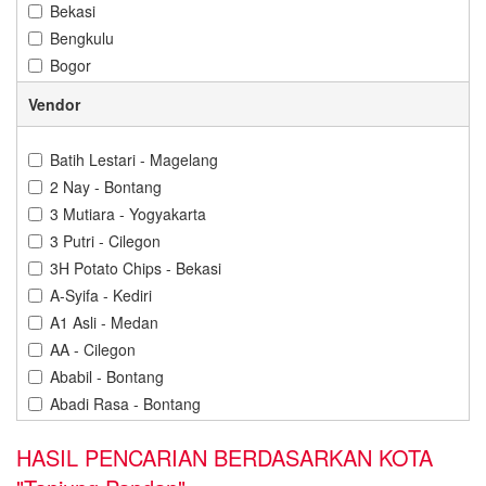
Bekasi
Bengkulu
Bogor
Bontang
Vendor
Cilacap
Cilegon
Batih Lestari - Magelang
Cirebon
2 Nay - Bontang
Denpasar
3 Mutiara - Yogyakarta
Depok
3 Putri - Cilegon
Gorontalo
3H Potato Chips - Bekasi
Gresik
A-Syifa - Kediri
Jakarta
A1 Asli - Medan
Jambi
AA - Cilegon
Jember
Ababil - Bontang
Karawang
Abadi Rasa - Bontang
Kediri
Abba Cokelat - Banjarbaru
Kendari
HASIL PENCARIAN BERDASARKAN KOTA
Abdillah Jaya - Cilegon
Kuningan
Abon Cabe Adinda - Pangkal Pinang