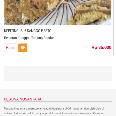
Anake Mimi - Cirebon
Sibolga
Andalas Roastery & Coffee - Padangpanjang
Sidikalang
Aneka Emping Melinjo - Cilegon
Silangit
Anggi - Banjarmasin
Solo
Angkringan Jogja - Yogyakarta
Stabat
KEPITING ISI 5 KANGGO RESTO
Annisa Cake - Magelang
Sukabumi
Restoran Kanggo - Tanjung Pandan
Arcia Oil - Pontianak
Surabaya
Arcial Oil - Pontianak
Rp 35.000
Habis
Tangerang
Arifah Jaya - Mojokerto
Tanjung Pandan
Aroma Snack - Cilegon
Tanjung Pinang
Arum Sari Jaya - Bandung
Tarakan
Ascake - Bontang
Tasikmalaya
Aster Roti Ajwa - Mojokerto
Tegal
Athifah - Kendari
Ternate
Atmo Jamu - Magelang
Tulungagung
Ayusta - Mojokerto
PESONA NUSANTARA
Yogyakarta
Bababandung - Bandung
Pesona Nusantara merupakan wadah bagi para UKM makanan dan oleh-oleh di
Bagohah - Bandung
seluruh Indonesia untuk menjual produk-produk mereka secara online. Pesona