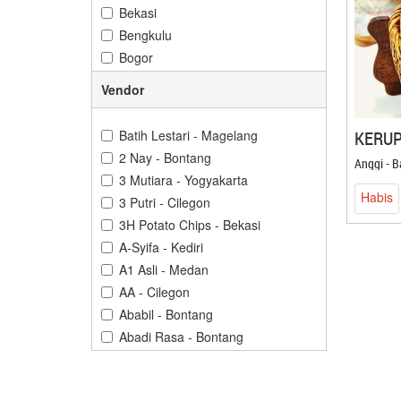
Bekasi
Bengkulu
Bogor
Bontang
Vendor
Cilacap
Cilegon
Batih Lestari - Magelang
KERUP
Cirebon
2 Nay - Bontang
Anggi - 
Denpasar
3 Mutiara - Yogyakarta
Depok
Habis
3 Putri - Cilegon
Gorontalo
3H Potato Chips - Bekasi
Gresik
A-Syifa - Kediri
Jakarta
A1 Asli - Medan
Jambi
AA - Cilegon
Jember
Ababil - Bontang
Karawang
Abadi Rasa - Bontang
Kediri
Abba Cokelat - Banjarbaru
Kendari
Abdillah Jaya - Cilegon
Kuningan