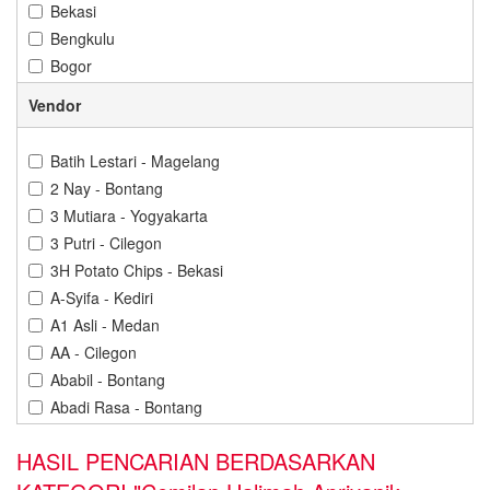
Bekasi
Bengkulu
Bogor
Bontang
Vendor
Cilacap
Cilegon
Batih Lestari - Magelang
Cirebon
2 Nay - Bontang
Denpasar
3 Mutiara - Yogyakarta
Depok
3 Putri - Cilegon
Gorontalo
3H Potato Chips - Bekasi
Gresik
A-Syifa - Kediri
Jakarta
A1 Asli - Medan
Jambi
AA - Cilegon
Jember
Ababil - Bontang
Karawang
Abadi Rasa - Bontang
Kediri
Abba Cokelat - Banjarbaru
Kendari
HASIL PENCARIAN BERDASARKAN
Abdillah Jaya - Cilegon
Kuningan
Abon Cabe Adinda - Pangkal Pinang