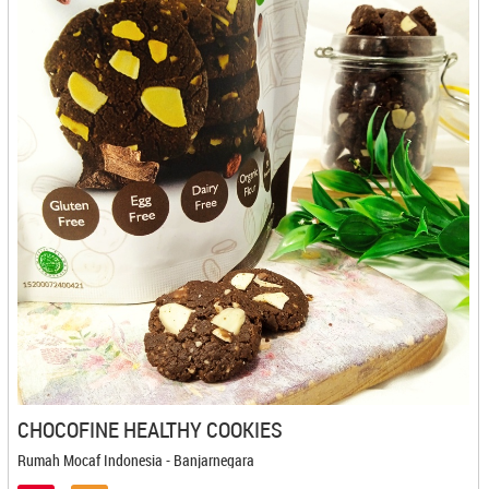
Bali Koe - Denpasar
Bali Tutu - Denpasar
Bali-Jegeg - Denpasar
Banana Foster - Bandar Lampung
Banana Imut - Cilegon
Banana Lova - Bogor
Bandeng Bonafide - Semarang
Bandeng Juwana - Semarang
Bandeng Rorod - Bekasi
Bandeng Sehati - Cirebon
Bang Mad - Batam
Banua Coklat - Palu
Baso Cuanki BM - Cilegon
Baso Ikan Yusam - Cirebon
Basreng Asoyy - Magelang
Basuri Food - Bekasi
CHOCOFINE HEALTHY COOKIES
Batagor Burangrang - Bandung
Rumah Mocaf Indonesia - Banjarnegara
Batih Lestari - Magelang