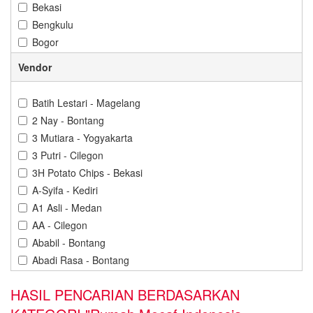
Bekasi
Bengkulu
Bogor
Bontang
Vendor
Cilacap
Cilegon
Batih Lestari - Magelang
Cirebon
2 Nay - Bontang
Denpasar
3 Mutiara - Yogyakarta
Depok
3 Putri - Cilegon
Gorontalo
3H Potato Chips - Bekasi
Gresik
A-Syifa - Kediri
Jakarta
A1 Asli - Medan
Jambi
AA - Cilegon
Jember
Ababil - Bontang
Karawang
Abadi Rasa - Bontang
Kediri
Abba Cokelat - Banjarbaru
Kendari
HASIL PENCARIAN BERDASARKAN
Abdillah Jaya - Cilegon
Kuningan
Abon Cabe Adinda - Pangkal Pinang