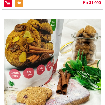
Batik Kecepit - Cilacap
Rp 31.000
BDS Snack - Balikpapan
Bebek HT - Surabaya
Berkah - Bontang
Berkah - Medan
Bersahaja - Cilegon
Bigost - Bandung
Bluder Metro - Madiun
Bolu Gulung Ridho - Banjarbaru
Bolu Kambu - Makasar
Bolu Kampung Ika La Iya - Medan
Bolu Salak Kenanga - Medan
Bolu Wijaya - Mojokerto
Bonles Frozenfood - Bontang
Bonting Dzakwani Food - Balikpapan
Borneo Bumun - Banjarbaru
BPK ANAS
BreadNaku - Purwakarta