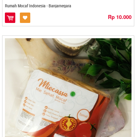
Dapoer Bu Endang - Medan
Rumah Mocaf Indonesia - Banjarnegara
Dapoer Cemilan Adam - Banjarmasin
Rp 10.000
Dapoer Mas Dzaka - Denpasar
Dapoer Onde - Bandung
Dapoer Sanchila - Cilegon
Dapur Anisa - Cilegon
Dapur Cirebon - Cirebon
Dapur Emak Lily - Banjarmasin
Dapur Hanna - Cilegon
Dapur Mritjan - Kediri
Dapur Mungil - Sukabumi
Dapur NiceMomy - Bekasi
Dapur Ulin 21 - Banjarbaru
Daun Harum - Bontang
David Resto dan Oleh Oleh - Yogyakarta
Dawla - Kediri
Daya Qu - Banjarbaru
Dayana - Cilegon