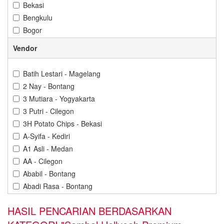
Bekasi
Bengkulu
Bogor
Bontang
Vendor
Cilacap
Cilegon
Batih Lestari - Magelang
Cirebon
2 Nay - Bontang
Denpasar
3 Mutiara - Yogyakarta
Depok
3 Putri - Cilegon
Gorontalo
3H Potato Chips - Bekasi
Gresik
A-Syifa - Kediri
Jakarta
A1 Asli - Medan
Jambi
AA - Cilegon
Jember
Ababil - Bontang
Karawang
Abadi Rasa - Bontang
Kediri
Abba Cokelat - Banjarbaru
Kendari
HASIL PENCARIAN BERDASARKAN
Abdillah Jaya - Cilegon
Kuningan
Abon Cabe Adinda - Pangkal Pinang