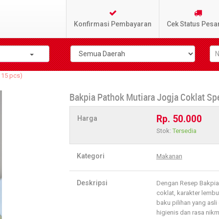
Konfirmasi Pembayaran
Cek Status Pesa
 15 pcs)
Bakpia Pathok Mutiara Jogja Coklat Spes
Rp. 50.000
Harga
Stok:
Tersedia
Kategori
Makanan
Deskripsi
Dengan Resep Bakpia a
coklat, karakter lembu
baku pilihan yang asli
higienis dan rasa nik