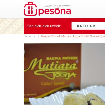
Cari oleh-oleh
favorit
:
KATEGORI
Beranda
Bakpia Pathok Mutiara Jogja Coklat Spesial (Isi