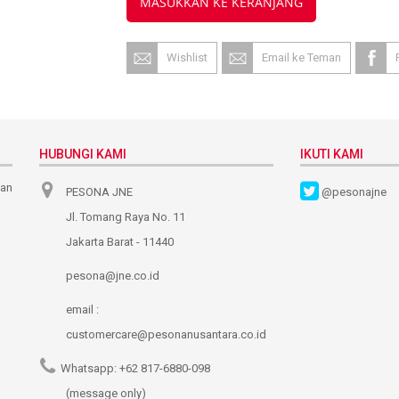
MASUKKAN KE KERANJANG
Wishlist
Email ke Teman
HUBUNGI KAMI
IKUTI KAMI
nan
PESONA JNE
@pesonajne
Jl. Tomang Raya No. 11
Jakarta Barat - 11440
pesona@jne.co.id
email :
customercare@pesonanusantara.co.id
Whatsapp:
+62 817-6880-098
(message only)