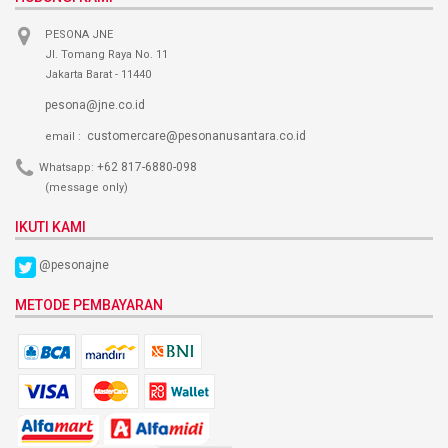
PESONA JNE
Jl. Tomang Raya No. 11
Jakarta Barat - 11440
pesona@jne.co.id
customercare@pesonanusantara.co.id
email :
+62 817-6880-098
Whatsapp:
(message only)
IKUTI KAMI
@pesonajne
METODE PEMBAYARAN