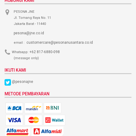
HUBUNGI KAMI
PESONA JNE
Jl. Tomang Raya No. 11
Jakarta Barat - 11440
pesona@jne.co.id
customercare@pesonanusantara.co.id
email :
+62 817-6880-098
Whatsapp:
(message only)
IKUTI KAMI
@pesonajne
METODE PEMBAYARAN