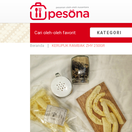
Cari oleh-oleh
favorit
:
KATEGORI
Beranda
KERUPUK RAMBAK ZHY 250GR