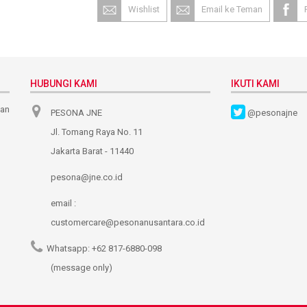
Wishlist
Email ke Teman
HUBUNGI KAMI
IKUTI KAMI
nan
PESONA JNE
@pesonajne
Jl. Tomang Raya No. 11
Jakarta Barat - 11440
pesona@jne.co.id
email :
customercare@pesonanusantara.co.id
Whatsapp:
+62 817-6880-098
(message only)