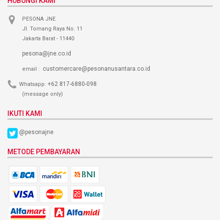
HUBUNGI KAMI
PESONA JNE
Jl. Tomang Raya No. 11
Jakarta Barat - 11440
pesona@jne.co.id
customercare@pesonanusantara.co.id
email :
+62 817-6880-098
Whatsapp:
(message only)
IKUTI KAMI
@pesonajne
METODE PEMBAYARAN