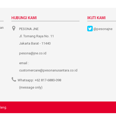
HUBUNGI KAMI
IKUTI KAMI
nan
PESONA JNE
@pesonajne
Jl. Tomang Raya No. 11
Jakarta Barat - 11440
pesona@jne.co.id
email :
customercare@pesonanusantara.co.id
Whatsapp:
+62 817-6880-098
(message only)
dang.