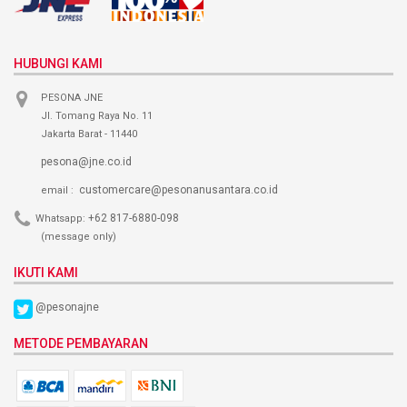
HUBUNGI KAMI
PESONA JNE
Jl. Tomang Raya No. 11
Jakarta Barat - 11440
pesona@jne.co.id
customercare@pesonanusantara.co.id
email :
+62 817-6880-098
Whatsapp:
(message only)
IKUTI KAMI
@pesonajne
METODE PEMBAYARAN