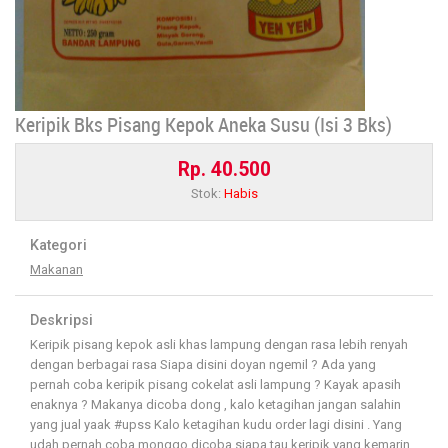
Keripik Bks Pisang Kepok Aneka Susu (Isi 3 Bks)
Rp. 40.500
Stok:
Habis
Kategori
Makanan
Deskripsi
Keripik pisang kepok asli khas lampung dengan rasa lebih renyah
dengan berbagai rasa Siapa disini doyan ngemil ? Ada yang
pernah coba keripik pisang cokelat asli lampung ? Kayak apasih
enaknya ? Makanya dicoba dong , kalo ketagihan jangan salahin
yang jual yaak #upss Kalo ketagihan kudu order lagi disini . Yang
udah pernah coba monggo dicoba siapa tau keripik yang kemarin