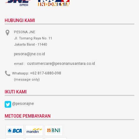
HUBUNGI KAMI
PESONA JNE
Jl. Tomang Raya No. 11
Jakarta Barat - 11440
pesona@jne.co.id
customercare@pesonanusantara.co.id
email :
+62 817-6880-098
Whatsapp:
(message only)
IKUTI KAMI
@pesonajne
METODE PEMBAYARAN