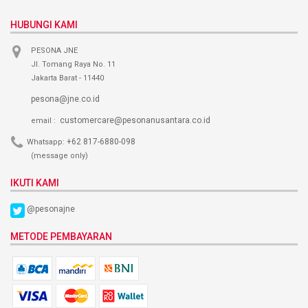
HUBUNGI KAMI
PESONA JNE
Jl. Tomang Raya No. 11
Jakarta Barat - 11440
pesona@jne.co.id
customercare@pesonanusantara.co.id
email :
+62 817-6880-098
Whatsapp:
(message only)
IKUTI KAMI
@pesonajne
METODE PEMBAYARAN