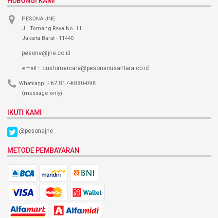
HUBUNGI KAMI
PESONA JNE
Jl. Tomang Raya No. 11
Jakarta Barat - 11440
pesona@jne.co.id
customercare@pesonanusantara.co.id
email :
+62 817-6880-098
Whatsapp:
(message only)
IKUTI KAMI
@pesonajne
METODE PEMBAYARAN