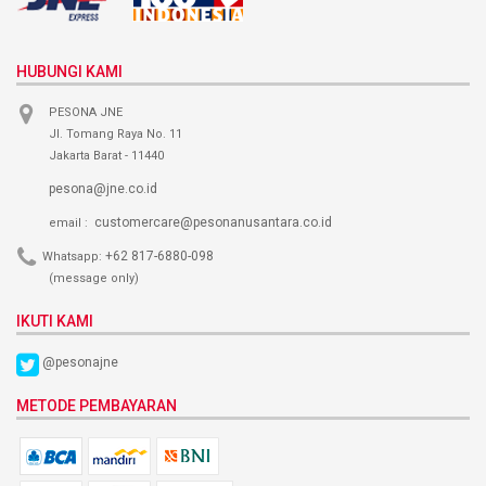
HUBUNGI KAMI
PESONA JNE
Jl. Tomang Raya No. 11
Jakarta Barat - 11440
pesona@jne.co.id
customercare@pesonanusantara.co.id
email :
+62 817-6880-098
Whatsapp:
(message only)
IKUTI KAMI
@pesonajne
METODE PEMBAYARAN