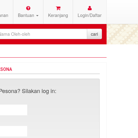
anan
Bantuan
Keranjang
Login/Daftar
ESONA
esona? Silakan log in: