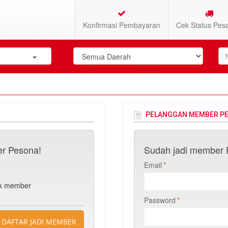
Konfirmasi Pembayaran
Cek Status Pes
PELANGGAN MEMBER P
r Pesona!
Sudah jadi member P
Email
*
n
uk member
Password
*
DAFTAR JADI MEMBER