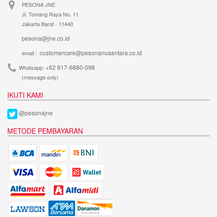
PESONA JNE
Jl. Tomang Raya No. 11
Jakarta Barat - 11440
pesona@jne.co.id
customercare@pesonanusantara.co.id
email :
+62 817-6880-098
Whatsapp:
(message only)
IKUTI KAMI
@pesonajne
METODE PEMBAYARAN