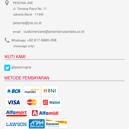
PESONA JNE
Jl. Tomang Raya No. 11
Jakarta Barat - 11440
pesona@jne.co.id
customercare@pesonanusantara.co.id
email :
+62 817-6880-098
Whatsapp:
(message only)
IKUTI KAMI
@pesonajne
METODE PEMBAYARAN