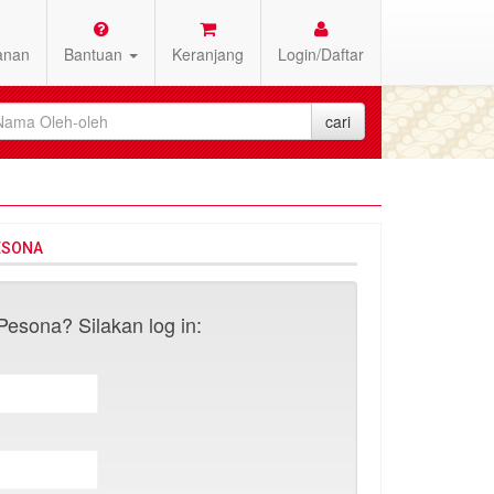
anan
Bantuan
Keranjang
Login/Daftar
ESONA
esona? Silakan log in: