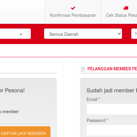
Konfirmasi Pembayaran
Cek Status Pes
PELANGGAN MEMBER P
r Pesona!
Sudah jadi member P
Email
*
n
uk member
Password
*
DAFTAR JADI MEMBER