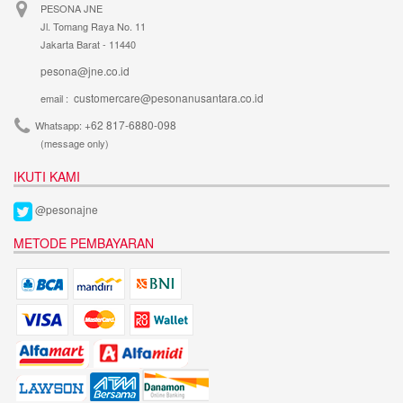
PESONA JNE
Jl. Tomang Raya No. 11
Jakarta Barat - 11440
pesona@jne.co.id
customercare@pesonanusantara.co.id
email :
+62 817-6880-098
Whatsapp:
(message only)
IKUTI KAMI
@pesonajne
METODE PEMBAYARAN