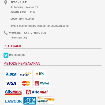
PESONA JNE
Jl. Tomang Raya No. 11
Jakarta Barat - 11440
pesona@jne.co.id
customercare@pesonanusantara.co.id
email :
+62 817-6880-098
Whatsapp:
(message only)
IKUTI KAMI
@pesonajne
METODE PEMBAYARAN