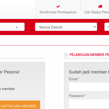
Konfirmasi Pembayaran
Cek Status Pes
PELANGGAN MEMBER P
r Pesona!
Sudah jadi member P
Email
*
n
uk member
Password
*
DAFTAR JADI MEMBER