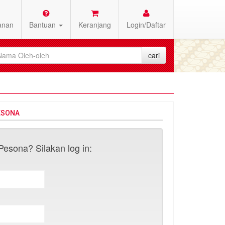
anan
Bantuan
Keranjang
Login/Daftar
ESONA
esona? Silakan log in: