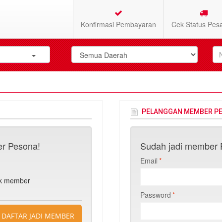
Konfirmasi Pembayaran
Cek Status Pes
PELANGGAN MEMBER P
r Pesona!
Sudah jadi member P
Email
*
n
uk member
Password
*
DAFTAR JADI MEMBER