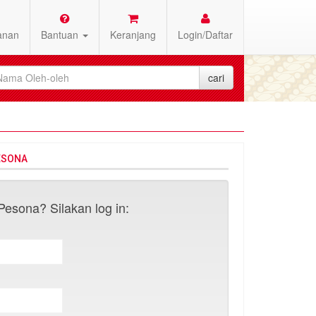
anan
Bantuan
Keranjang
Login/Daftar
ESONA
esona? Silakan log in: