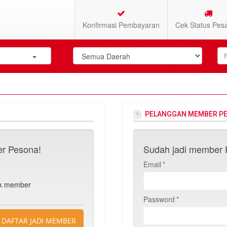
Konfirmasi Pembayaran
Cek Status Pes
PELANGGAN MEMBER P
r Pesona!
Sudah jadi member P
Email
*
n
uk member
Password
*
DAFTAR JADI MEMBER