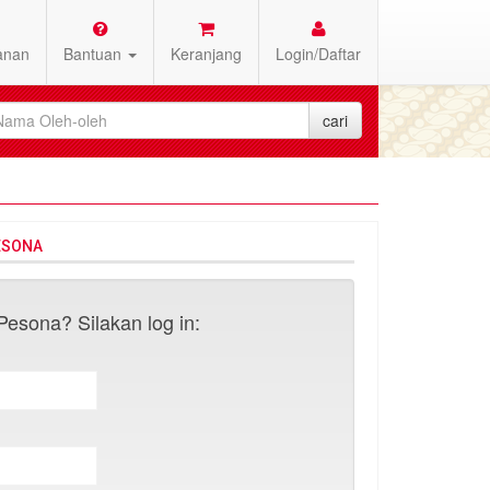
anan
Bantuan
Keranjang
Login/Daftar
ESONA
esona? Silakan log in: