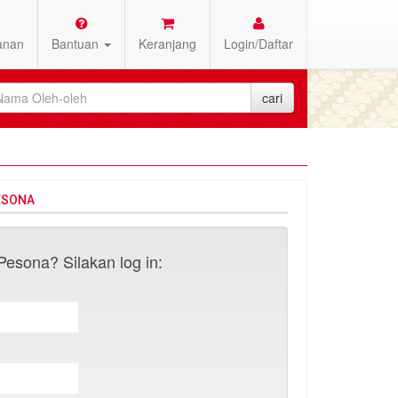
anan
Bantuan
Keranjang
Login/Daftar
ESONA
esona? Silakan log in: