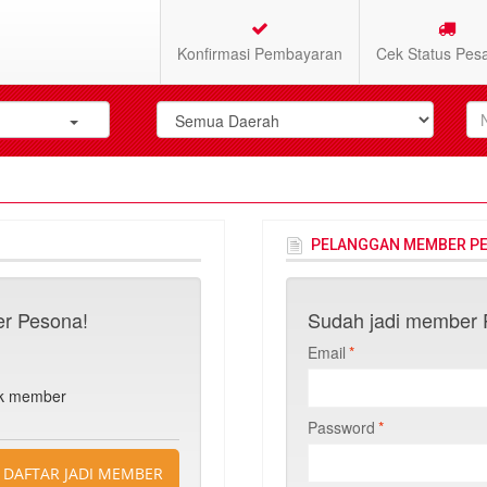
Konfirmasi Pembayaran
Cek Status Pes
PELANGGAN MEMBER P
r Pesona!
Sudah jadi member P
Email
*
n
uk member
Password
*
DAFTAR JADI MEMBER