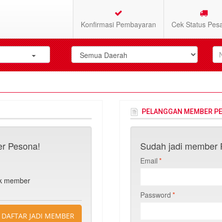
Konfirmasi Pembayaran
Cek Status Pes
PELANGGAN MEMBER P
r Pesona!
Sudah jadi member P
Email
*
n
uk member
Password
*
DAFTAR JADI MEMBER