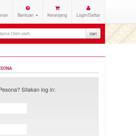
anan
Bantuan
Keranjang
Login/Daftar
ESONA
esona? Silakan log in: