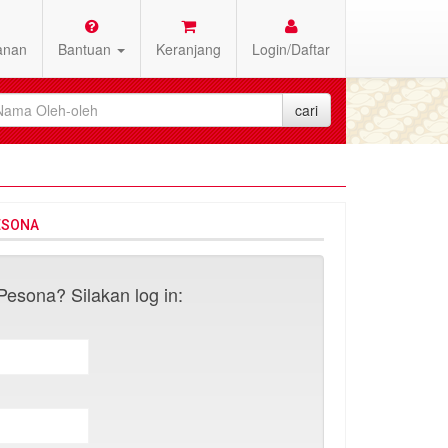
anan
Bantuan
Keranjang
Login/Daftar
ESONA
esona? Silakan log in: