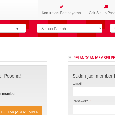
Konfirmasi Pembayaran
Cek Status Pes
PELANGGAN MEMBER P
r Pesona!
Sudah jadi member P
Email
*
n
uk member
Password
*
DAFTAR JADI MEMBER