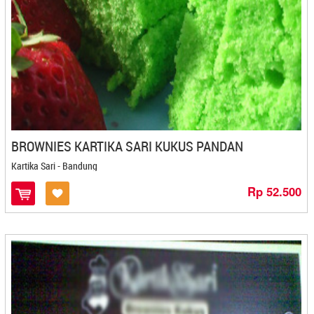
Elfa - Kediri
Elkamal - Mojokerto
Elora - Kediri
Emka - Bontang
Enok'ai Kerupuk Ceker - Bandung
Enting-Enting Gepuk Macan Leopard - Yogyakarta
Eti Egg Roll - Cilacap
Evata - Denpasar
BROWNIES KARTIKA SARI KUKUS PANDAN
Eyang Marto - Kediri
Kartika Sari - Bandung
Fafin - Cilegon
Fairuziba - Malang
Rp 52.500
Fany Shop - Jogjakarta
Farda Food - Kediri
Fariz Snack - Bontang
Fausta Snack - Kediri
FCK JAMUR CRISPY - Kediri
Fera Cookies - Banjarmasin
Finualla Bakery - Magelang