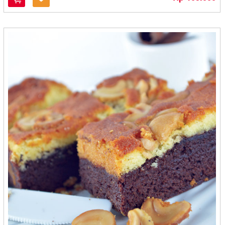
Kingkres - Kediri
Kitihan - Banjarmasin
Knong - Aceh
Kopasba - Cilegon
Kopi AAA - Jambi
Kopi Bubuk Bali Banyuatis - Denpasar
Kopi Dokar (Pesona Pasar Tulungagung) - Tulungagung
Kopi Hirang Efgeen - Banjarbaru
Kopi Jawara - Cilegon
Kopi Kupu - Kupu Bola Dunia - Denpasar
Kopi Pa'Dab - Padang
Kopi Setia Bali - Denpasar
Kopi Sidikalang - Medan
Kopi Tangsi Wangi - Bandung
Kopi-Aroma - Bandung
Kremes Ayam Malioboro - Solo
Kripik Singkong Riski - Pangkal Pinang
Kripik Sri - Madiun