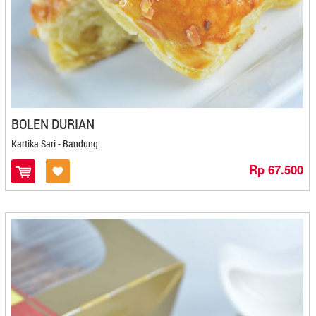
Lemper Sepinggan - Balikpapan
Leni Snack - Pekanbaru
Lestari - Magelang
Leya Oleh Oleh - Bontang
Lima Rempah - Magelang
Limonan - Medan
Livana Spikoe - Jakarta
BOLEN DURIAN
Lizmon - Bogor
Kartika Sari - Bandung
Loenpia Mbak Lien - Semarang
Rp 67.500
Lunak - Semarang
Luti Gendang - Tanjung Pinang
M@sku - Cilacap
Ma'nyus - Kediri
Madame Azalia - Cilegon
Madu Habang - Pangkal Pinang
Mae She Tie - Cilegon
Magelangan Bandeng Presto - Magelang
Magilang - Banjarbaru