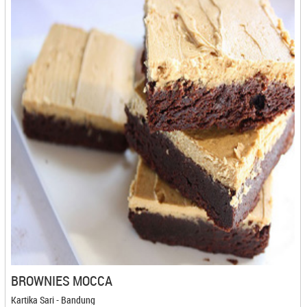
Cube Cuts - Medan
CV Karya Boga Jaya - Semarang
CV Karya Boga Jaya - Semarang
CV. Berkah Impian Bersama - Banjarbaru
CV. Ghaza Catering - Kediri
CV. Itrade Intl - Bekasi
CV. Kaleb Berkah - Gorontalo
CV. Mirando - Pangkal Pinang
CV. Muda Kopi Indonesia - Medan
CV. Prima Rasa - Bandung
CV. Rosalia Jaya - Bandung
CV. Saripati Laer - Cilegon
CV. Semar Food
CV. Semar Food - Cilegon
CV. Tirta Dewi - Kuningan
CV. Warna Warni Gemilang Snack - Banjarmasin
BROWNIES MOCCA
CV. Yakin Rizki Illahi - Pangkal Pinang
Kartika Sari - Bandung
D'Ipey - Makassar