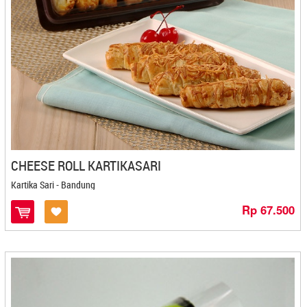
Bakpia 25 - Yogyakarta
Bakpia Binjai Ibu Aida - Stabat
Bakpia Citra - Yogyakarta
Bakpia Djava - Yogyakarta
Bakpia Gagah - Kediri
Bakpia Kedaton - Yogyakarta
Bakpia Kencana - Yogyakarta
Bakpia Kukus Tugu Jogja Titiko
Bakpia Kukus Tugu Jogja Titiko - Yogyakarta
Bakpia Kurniasari - Yogyakarta
CHEESE ROLL KARTIKASARI
Bakpia Madania - Yogyakarta
Kartika Sari - Bandung
Bakpia Merlino - Yogyakarta
Bakpia Pathok Mutiara - Yogyakarta
Rp 67.500
Bakpia Patuk 75 - Yogyakarta
Bakpia Telo Ungu 82 - Yogyakarta
Bakpiaku - Yogyakarta
Bakpiapia - Yogyakarta
Bali Coffe Banyuatis - Denpasar