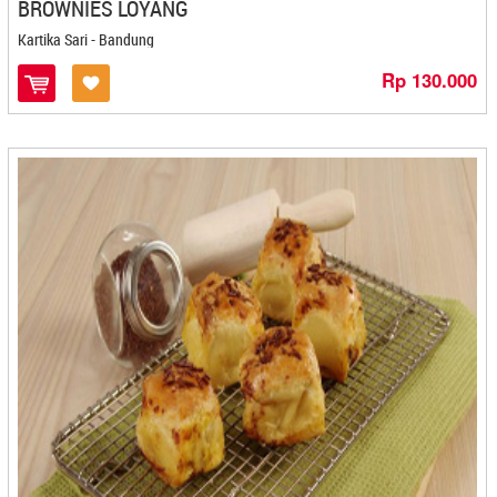
Hellyeah Premium Sambal - Bekasi
BROWNIES LOYANG
Hj Baniyah - Cilegon
Kartika Sari - Bandung
Hj. Eha Malingping - Cilegon
Rp 130.000
HJ. Novilda - Banjarbaru
Ice Snack - Pekanbaru
Ijaaba - Mojokerto
IKA KE - Cilegon
Ikkmel Tri - Cilacap
Ikm Bilal Ekar Snack - Gorontalo
Ikm Dahlia - Gorontalo
Ikm Jaya - Gorontalo
Iko Nan Lomak - Payakumbuh
Ilham Jaya - Kediri
Ima's Cake & Bakery - Cirebon
Immanuel - Makasar
Indolia - Cilacap
Indra Multi Produk - Cirebon
Intip - Medan