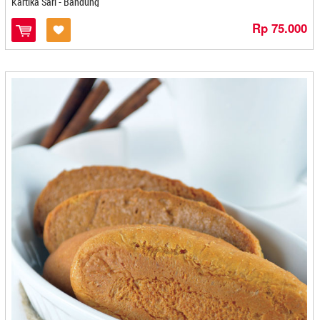
Kartika Sari - Bandung
Mutiara Luwak - Bandar Lampung
Rp 75.000
Nayadam - Batam
Ndaqies - Bandung
Neng Rum Sari - Cilegon
Nera Coffee - Medan
Ngedani - Cirebon
Nipaloka Eggroll - Cilegon
Nu Ibun - Bandung
Nukita Food - Bandung
Nukita Food - Bandung
NULL
Nunung Nurjanah - Cilegon
Nyah Ayu - Magelang
Nyah Tewel - Surabaya
Nyai Kerang - Bandung
Nyai Kerang- Bandung
Ocien - Cirebon
Okawa - Cilegon