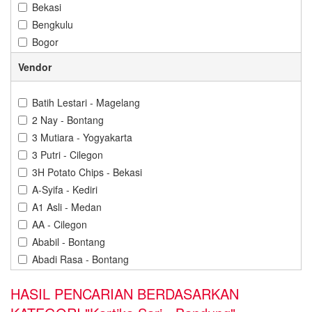
Bekasi
Bengkulu
Bogor
Bontang
Vendor
Cilacap
Cilegon
Batih Lestari - Magelang
Cirebon
2 Nay - Bontang
Denpasar
3 Mutiara - Yogyakarta
Depok
3 Putri - Cilegon
Gorontalo
3H Potato Chips - Bekasi
Gresik
A-Syifa - Kediri
Jakarta
A1 Asli - Medan
Jambi
AA - Cilegon
Jember
Ababil - Bontang
Karawang
Abadi Rasa - Bontang
Kediri
Abba Cokelat - Banjarbaru
Kendari
HASIL PENCARIAN BERDASARKAN
Abdillah Jaya - Cilegon
Kuningan
Abon Cabe Adinda - Pangkal Pinang