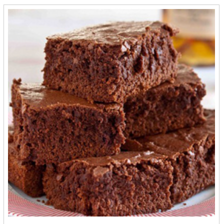
Golden Bell - Bandung
Graha Macarina - Jember
Graha Otak Otak - Pangkal Pinang
Griya Pecel 276 - Kediri
Gryshufa - Bekasi
Gudang Madu - Depok
Gudeg Bu Lies - Yogyakarta
Gudeg Bu Tjitro - Yogyakarta
Gudeg Manggar Bu Tinur - Yogyakarta
GUDEG YU DJUM - Yogyakarta
Gula Semut Aren Berkah Buluh Awar - Medan
Hafa Esa Bolu Gulung - Medan
Hafara Honey - Cirebon
Halifa Cimilikitiw - Banjarmasin
Halo Oma - Cilegon
Hanana - Cilacap
HD RASA - Cilegon
Healthy Sweet Nukita Food - Bandung