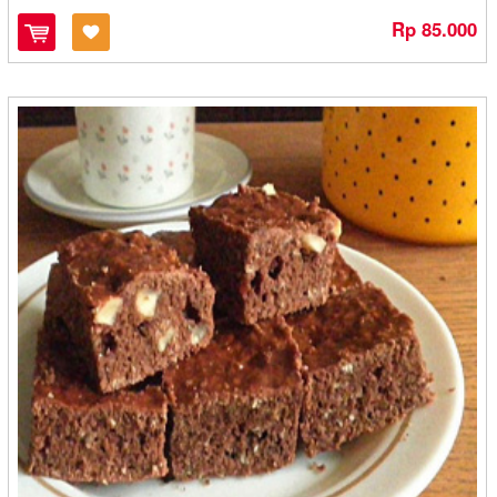
Dapoer Bu Endang - Medan
Rp 85.000
Dapoer Cemilan Adam - Banjarmasin
Dapoer Mas Dzaka - Denpasar
Dapoer Onde - Bandung
Dapoer Sanchila - Cilegon
Dapur Anisa - Cilegon
Dapur Cirebon - Cirebon
Dapur Emak Lily - Banjarmasin
Dapur Hanna - Cilegon
Dapur Mritjan - Kediri
Dapur Mungil - Sukabumi
Dapur NiceMomy - Bekasi
Dapur Ulin 21 - Banjarbaru
Daun Harum - Bontang
David Resto dan Oleh Oleh - Yogyakarta
Dawla - Kediri
Daya Qu - Banjarbaru
Dayana - Cilegon