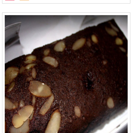
Batik Kecepit - Cilacap
BDS Snack - Balikpapan
Bebek HT - Surabaya
Berkah - Bontang
Berkah - Medan
Bersahaja - Cilegon
Bigost - Bandung
Bluder Metro - Madiun
Bolu Gulung Ridho - Banjarbaru
Bolu Kambu - Makasar
Bolu Kampung Ika La Iya - Medan
Bolu Salak Kenanga - Medan
Bolu Wijaya - Mojokerto
Bonles Frozenfood - Bontang
Bonting Dzakwani Food - Balikpapan
Borneo Bumun - Banjarbaru
BPK ANAS
BreadNaku - Purwakarta